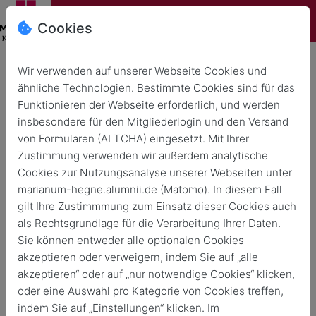
Cookies
Über uns
Wir verwenden auf unserer Webseite Cookies und
ähnliche Technologien. Bestimmte Cookies sind für das
Das Marianum möchte gerne ein Netzwerk für ehemalige
Funktionieren der Webseite erforderlich, und werden
Schüler*innen, Lehrer*innen und Mitarbeiter*innen
insbesondere für den Mitgliederlogin und den Versand
aufbauen, um auch nach der aktiven Zeit am Marianum die
von Formularen (ALTCHA) eingesetzt. Mit Ihrer
Möglichkeit zu haben, in Kontakt zu bleiben.
Zustimmung verwenden wir außerdem analytische
Cookies zur Nutzungsanalyse unserer Webseiten unter
marianum-hegne.alumnii.de (Matomo). In diesem Fall
gilt Ihre Zustimmmung zum Einsatz dieser Cookies auch
Kontakt
als Rechtsgrundlage für die Verarbeitung Ihrer Daten.
Feld
Wert
+49 (0)7533 807 -611
Sie können entweder alle optionalen Cookies
alumni@marianum-hegne.de
akzeptieren oder verweigern, indem Sie auf „alle
akzeptieren“ oder auf „nur notwendige Cookies“ klicken,
Konradistraße 16
78476 Allensbach
oder eine Auswahl pro Kategorie von Cookies treffen,
Deutschland
indem Sie auf „Einstellungen“ klicken. Im